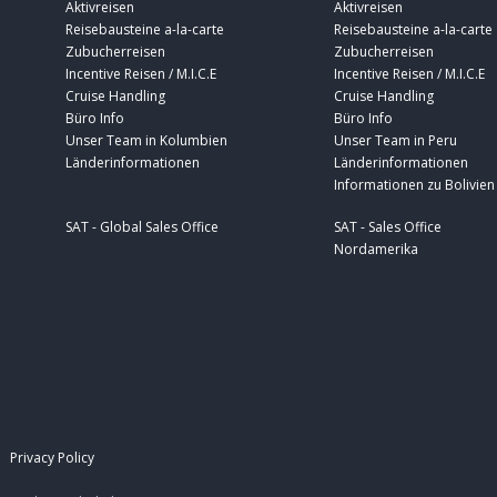
Aktivreisen
Aktivreisen
Reisebausteine a-la-carte
Reisebausteine a-la-carte
Zubucherreisen
Zubucherreisen
Incentive Reisen / M.I.C.E
Incentive Reisen / M.I.C.E
Cruise Handling
Cruise Handling
Büro Info
Büro Info
Unser Team in Kolumbien
Unser Team in Peru
Länderinformationen
Länderinformationen
Informationen zu Bolivien
SAT - Global Sales Office
SAT - Sales Office
Nordamerika
|
Privacy Policy