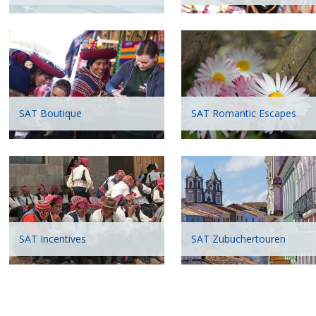
SAT Boutique
SAT Romantic Escapes
SAT Incentives
SAT Zubuchertouren