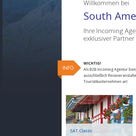
Willkommen bei
South Ame
Ihre Incoming Age
exklusiver Partner
WICHTIG!
Als B2B Incoming Agentur biet
ausschließlich Reiseveranstalt
Touristikunternehmen an!
SAT Classic