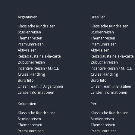
Argentinien
Brasilien
Klassische Rundreisen
Klassische Rundreisen
Studienreisen
Studienreisen
Themenreisen
Themenreisen
Premiumreisen
Premiumreisen
Aktivreisen
Aktivreisen
Reisebausteine a-la-carte
Reisebausteine a-la-carte
Zubucherreisen
Zubucherreisen
Incentive Reisen / M.I.C.E
Incentive Reisen / M.I.C.E
Cruise Handling
Cruise Handling
Büro Info
Büro Info
Unser Team in Argentinien
Unser Team in Brasilien
Länderinformationen
Länderinformationen
Kolumbien
Peru
Klassische Rundreisen
Klassische Rundreisen
Studienreisen
Studienreisen
Themenreisen
Themenreisen
Premiumreisen
Premiumreisen