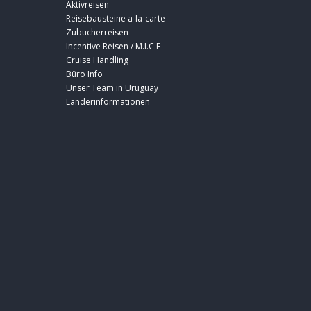
Aktivreisen
Reisebausteine a-la-carte
Zubucherreisen
Incentive Reisen / M.I.C.E
Cruise Handling
Büro Info
Unser Team in Uruguay
Länderinformationen