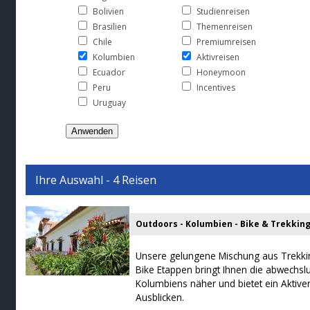
Bolivien
Studienreisen
Brasilien
Themenreisen
Chile
Premiumreisen
Kolumbien
Aktivreisen
Ecuador
Honeymoon
Peru
Incentives
Uruguay
Ihre Auswahl - 4 Reisen
Outdoors - Kolumbien - Bike & Trekkin
Unsere gelungene Mischung aus Trekk
Bike Etappen bringt Ihnen die abwechsl
Kolumbiens näher und bietet ein Aktiver
Ausblicken.