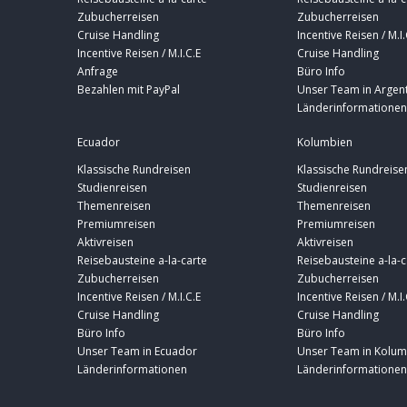
Zubucherreisen
Zubucherreisen
Cruise Handling
Incentive Reisen / M.I.
Incentive Reisen / M.I.C.E
Cruise Handling
Anfrage
Büro Info
Bezahlen mit PayPal
Unser Team in Argent
Länderinformationen
Ecuador
Kolumbien
Klassische Rundreisen
Klassische Rundreise
Studienreisen
Studienreisen
Themenreisen
Themenreisen
Premiumreisen
Premiumreisen
Aktivreisen
Aktivreisen
Reisebausteine a-la-carte
Reisebausteine a-la-c
Zubucherreisen
Zubucherreisen
Incentive Reisen / M.I.C.E
Incentive Reisen / M.I.
Cruise Handling
Cruise Handling
Büro Info
Büro Info
Unser Team in Ecuador
Unser Team in Kolum
Länderinformationen
Länderinformationen