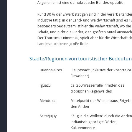
Argentinien ist eine demokratische Bundesrepublik.
Rund 30 % der Erwerbstätigen sind in der verarbeitende
Industrie tätig, in der Land- und Waldwirtschaft sind es 1
besonders bedeutsam ist hier die Viehwirtschaft, wo die
Schafe, und nicht die Rinder, den größten Anteil ausmach
Der Tourismus nimmt zu, spielt aber für die Wirtschaft d
Landes noch keine große Rolle.
Städte/Regionen von touristischer Bedeutu
Buenos Aires
Hauptstadt (inklusive der Vororte ca.
Einwohner)
Iguazú
ca. 260 Wasserfälle inmitten des
tropischen Regenwaldes
Mendoza
Mittelpunkt des Weinanbaus, Skigebie
den Anden
Salta/Jujuy
"Zug in die Wolken" durch die Anden
indianisch geprägte Dörfer,
Kakteenmeere