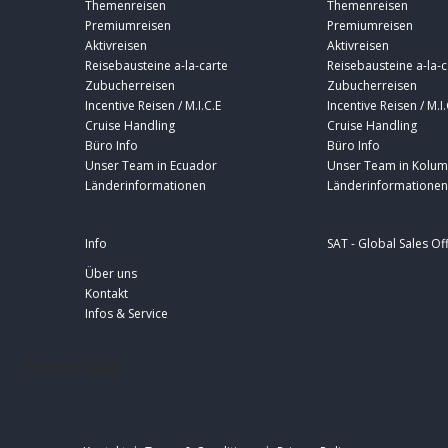
Themenreisen
Themenreisen
Premiumreisen
Premiumreisen
Aktivreisen
Aktivreisen
Reisebausteine a-la-carte
Reisebausteine a-la-c
Zubucherreisen
Zubucherreisen
Incentive Reisen / M.I.C.E
Incentive Reisen / M.I.
Cruise Handling
Cruise Handling
Büro Info
Büro Info
Unser Team in Ecuador
Unser Team in Kolum
Länderinformationen
Länderinformationen
Info
SAT - Global Sales Of
Über uns
Kontakt
Infos & Service
footer-sat