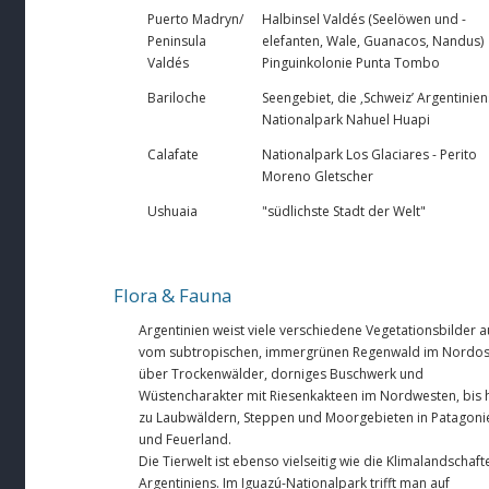
Puerto Madryn/
Halbinsel Valdés (Seelöwen und -
Peninsula
elefanten, Wale, Guanacos, Nandus)
Valdés
Pinguinkolonie Punta Tombo
Bariloche
Seengebiet, die ‚Schweiz’ Argentinien
Nationalpark Nahuel Huapi
Calafate
Nationalpark Los Glaciares - Perito
Moreno Gletscher
Ushuaia
"südlichste Stadt der Welt"
Flora & Fauna
Argentinien weist viele verschiedene Vegetationsbilder a
vom subtropischen, immergrünen Regenwald im Nordos
über Trockenwälder, dorniges Buschwerk und
Wüstencharakter mit Riesenkakteen im Nordwesten, bis 
zu Laubwäldern, Steppen und Moorgebieten in Patagoni
und Feuerland.
Die Tierwelt ist ebenso vielseitig wie die Klimalandschaft
Argentiniens. Im Iguazú-Nationalpark trifft man auf