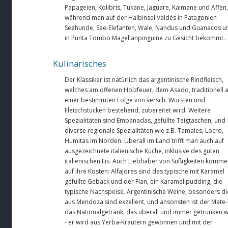
Papageien, Kolibris, Tukane, Jaguare, Kaimane und Affen,
während man auf der Halbinsel Valdés in Patagonien
Seehunde, See-Elefanten, Wale, Nandus und Guanacos u
in Punta Tombo Magellanpinguine zu Gesicht bekommt.
Kulinarisches
Der Klassiker ist natürlich das argentinische Rindfleisch,
welches am offenen Holzfeuer, dem Asado, traditionell 
einer bestimmten Folge von versch. Würsten und
Fleischstücken bestehend, zubereitet wird. Weitere
Spezialitäten sind Empanadas, gefüllte Teigtaschen, und
diverse regionale Spezialitäten wie z.B. Tamales, Locro,
Humitas im Norden. Überall im Land trifft man auch auf
ausgezeichnete italienische Küche, inklusive des guten
italienischen Eis. Auch Liebhaber von Süßigkeiten komm
auf ihre Kosten: Alfajores sind das typische mit Karamel
gefüllte Gebäck und der Flan, ein Karamellpudding, die
typische Nachspeise. Argentinische Weine, besonders di
aus Mendoza sind exzellent, und ansonsten ist der Mate
das Nationalgetränk, das überall und immer getrunken w
- er wird aus Yerba-Kräutern gewonnen und mit der