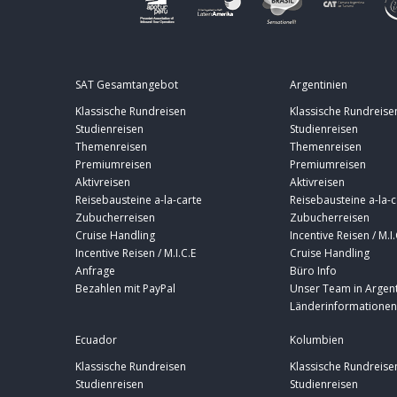
SAT Gesamtangebot
Argentinien
Klassische Rundreisen
Klassische Rundreise
Studienreisen
Studienreisen
Themenreisen
Themenreisen
Premiumreisen
Premiumreisen
Aktivreisen
Aktivreisen
Reisebausteine a-la-carte
Reisebausteine a-la-c
Zubucherreisen
Zubucherreisen
Cruise Handling
Incentive Reisen / M.I.
Incentive Reisen / M.I.C.E
Cruise Handling
Anfrage
Büro Info
Bezahlen mit PayPal
Unser Team in Argent
Länderinformationen
Ecuador
Kolumbien
Klassische Rundreisen
Klassische Rundreise
Studienreisen
Studienreisen