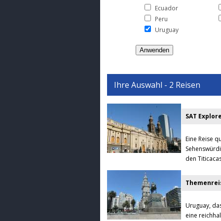
Ecuador
Peru
Uruguay
Ihre Auswahl - 2 Reisen
SAT Explor
Eine Reise q
Sehenswürdig
den Titicaca
Themenreis
Uruguay, das
eine reichhal