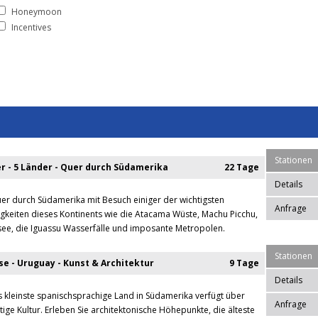
Honeymoon
Incentives
Stationen
er - 5 Länder - Quer durch Südamerika
22 Tage
Details
uer durch Südamerika mit Besuch einiger der wichtigsten
Anfrage
keiten dieses Kontinents wie die Atacama Wüste, Machu Picchu,
see, die Iguassu Wasserfälle und imposante Metropolen.
Stationen
e - Uruguay - Kunst & Architektur
9 Tage
Details
 kleinste spanischsprachige Land in Südamerika verfügt über
Anfrage
tige Kultur. Erleben Sie architektonische Höhepunkte, die älteste