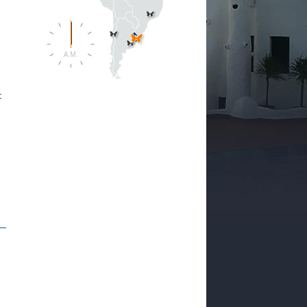
A.M.
t