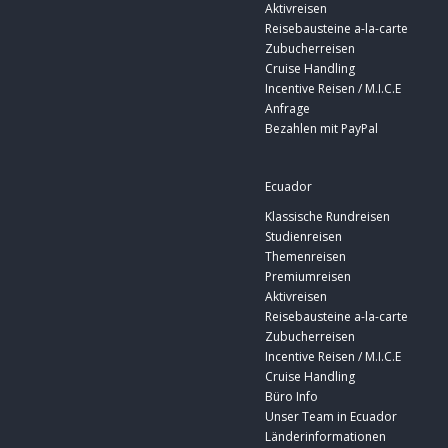
Aktivreisen
Reisebausteine a-la-carte
Zubucherreisen
Cruise Handling
Incentive Reisen / M.I.C.E
Anfrage
Bezahlen mit PayPal
Ecuador
Klassische Rundreisen
Studienreisen
Themenreisen
Premiumreisen
Aktivreisen
Reisebausteine a-la-carte
Zubucherreisen
Incentive Reisen / M.I.C.E
Cruise Handling
Büro Info
Unser Team in Ecuador
Länderinformationen