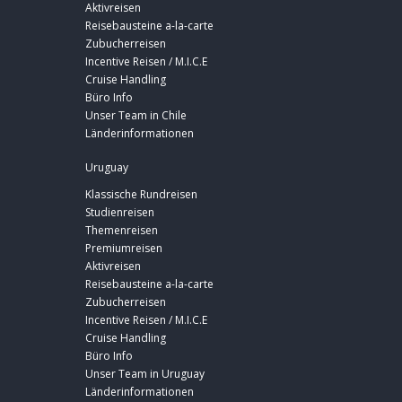
Aktivreisen
Reisebausteine a-la-carte
Zubucherreisen
Incentive Reisen / M.I.C.E
Cruise Handling
Büro Info
Unser Team in Chile
Länderinformationen
Uruguay
Klassische Rundreisen
Studienreisen
Themenreisen
Premiumreisen
Aktivreisen
Reisebausteine a-la-carte
Zubucherreisen
Incentive Reisen / M.I.C.E
Cruise Handling
Büro Info
Unser Team in Uruguay
Länderinformationen