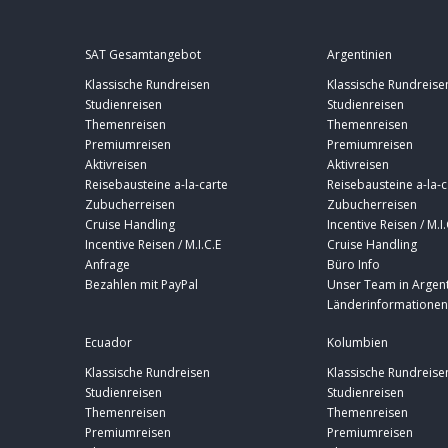
SAT Gesamtangebot
Argentinien
Klassische Rundreisen
Klassische Rundreise
Studienreisen
Studienreisen
Themenreisen
Themenreisen
Premiumreisen
Premiumreisen
Aktivreisen
Aktivreisen
Reisebausteine a-la-carte
Reisebausteine a-la-c
Zubucherreisen
Zubucherreisen
Cruise Handling
Incentive Reisen / M.I.
Incentive Reisen / M.I.C.E
Cruise Handling
Anfrage
Büro Info
Bezahlen mit PayPal
Unser Team in Argent
Länderinformationen
Ecuador
Kolumbien
Klassische Rundreisen
Klassische Rundreise
Studienreisen
Studienreisen
Themenreisen
Themenreisen
Premiumreisen
Premiumreisen