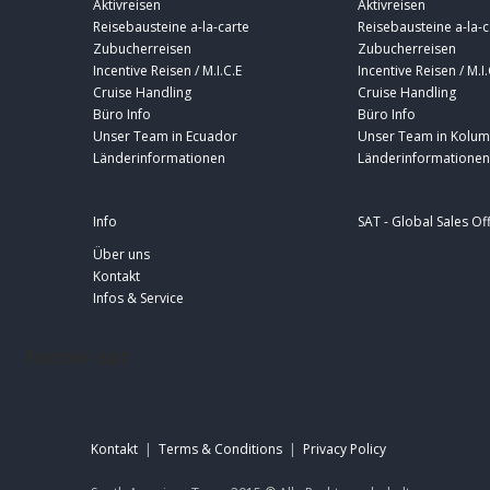
Aktivreisen
Aktivreisen
Reisebausteine a-la-carte
Reisebausteine a-la-c
Zubucherreisen
Zubucherreisen
Incentive Reisen / M.I.C.E
Incentive Reisen / M.I.
Cruise Handling
Cruise Handling
Büro Info
Büro Info
Unser Team in Ecuador
Unser Team in Kolum
Länderinformationen
Länderinformationen
Info
SAT - Global Sales Of
Über uns
Kontakt
Infos & Service
footer-sat
Kontakt
|
Terms & Conditions
|
Privacy Policy