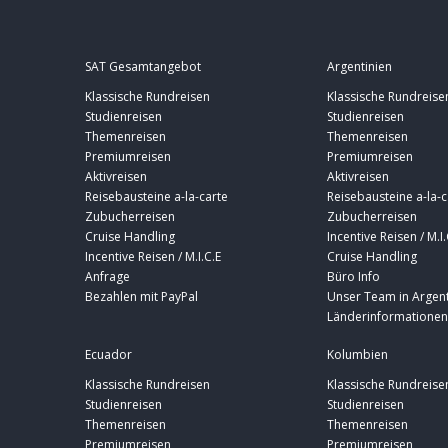
SAT Gesamtangebot
Argentinien
Klassische Rundreisen
Klassische Rundreise
Studienreisen
Studienreisen
Themenreisen
Themenreisen
Premiumreisen
Premiumreisen
Aktivreisen
Aktivreisen
Reisebausteine a-la-carte
Reisebausteine a-la-c
Zubucherreisen
Zubucherreisen
Cruise Handling
Incentive Reisen / M.I.
Incentive Reisen / M.I.C.E
Cruise Handling
Anfrage
Büro Info
Bezahlen mit PayPal
Unser Team in Argent
Länderinformationen
Ecuador
Kolumbien
Klassische Rundreisen
Klassische Rundreise
Studienreisen
Studienreisen
Themenreisen
Themenreisen
Premiumreisen
Premiumreisen