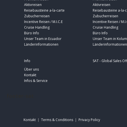
Aktivreisen
Aktivreisen
Reisebausteine a-la-carte
Reisebausteine a-la-c
Zubucherreisen
Zubucherreisen
Incentive Reisen / M.I.C.E
Incentive Reisen / M.I.
Cruise Handling
Cruise Handling
Büro Info
Büro Info
Unser Team in Ecuador
Unser Team in Kolum
Länderinformationen
Länderinformationen
Info
SAT - Global Sales Of
Über uns
Kontakt
Infos & Service
footer-sat
Kontakt
|
Terms & Conditions
|
Privacy Policy