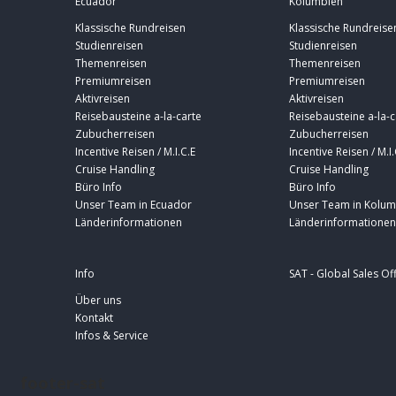
Ecuador
Kolumbien
Klassische Rundreisen
Klassische Rundreise
Studienreisen
Studienreisen
Themenreisen
Themenreisen
Premiumreisen
Premiumreisen
Aktivreisen
Aktivreisen
Reisebausteine a-la-carte
Reisebausteine a-la-c
Zubucherreisen
Zubucherreisen
Incentive Reisen / M.I.C.E
Incentive Reisen / M.I.
Cruise Handling
Cruise Handling
Büro Info
Büro Info
Unser Team in Ecuador
Unser Team in Kolum
Länderinformationen
Länderinformationen
Info
SAT - Global Sales Of
Über uns
Kontakt
Infos & Service
footer-sat