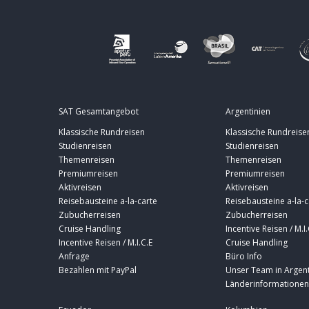
SAT Gesamtangebot
Argentinien
Klassische Rundreisen
Klassische Rundreise
Studienreisen
Studienreisen
Themenreisen
Themenreisen
Premiumreisen
Premiumreisen
Aktivreisen
Aktivreisen
Reisebausteine a-la-carte
Reisebausteine a-la-c
Zubucherreisen
Zubucherreisen
Cruise Handling
Incentive Reisen / M.I.
Incentive Reisen / M.I.C.E
Cruise Handling
Anfrage
Büro Info
Bezahlen mit PayPal
Unser Team in Argent
Länderinformationen