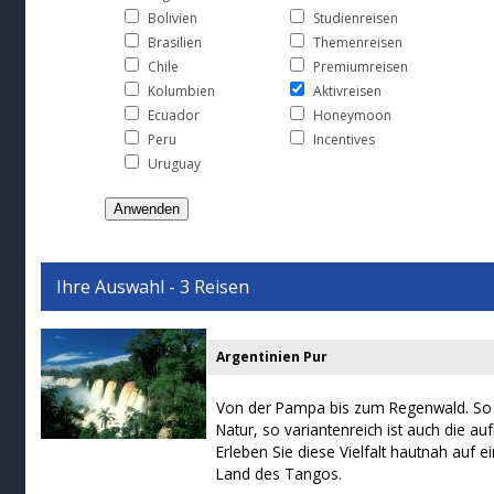
Bolivien
Studienreisen
Brasilien
Themenreisen
Chile
Premiumreisen
Kolumbien
Aktivreisen
Ecuador
Honeymoon
Peru
Incentives
Uruguay
Ihre Auswahl - 3 Reisen
Argentinien Pur
Von der Pampa bis zum Regenwald. So k
Natur, so variantenreich ist auch die au
Erleben Sie diese Vielfalt hautnah auf 
Land des Tangos.