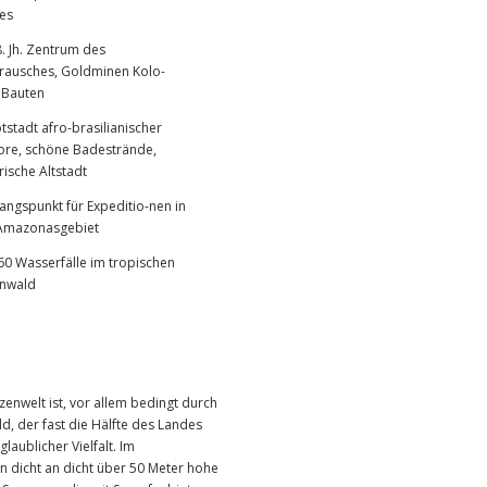
es
. Jh. Zentrum des
rausches, Goldminen Kolo-
e Bauten
stadt afro-brasilianischer
lore, schöne Badestrände,
rische Altstadt
angspunkt für Expeditio-nen in
Amazonasgebiet
60 Wasserfälle im tropischen
nwald
nzenwelt ist, vor allem bedingt durch
, der fast die Hälfte des Landes
laublicher Vielfalt. Im
dicht an dicht über 50 Meter hohe