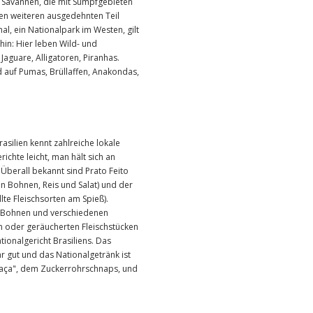
Savannen, die mit Sumpfgebieten
n weiteren ausgedehnten Teil
nal, ein Nationalpark im Westen, gilt
hin: Hier leben Wild- und
Jaguare, Alligatoren, Piranhas.
 auf Pumas, Brüllaffen, Anakondas,
asilien kennt zahlreiche lokale
richte leicht, man hält sich an
Überall bekannt sind Prato Feito
en Bohnen, Reis und Salat) und der
lte Fleischsorten am Spieß).
n Bohnen und verschiedenen
n oder geräucherten Fleischstücken
ationalgericht Brasiliens. Das
ehr gut und das Nationalgetränk ist
chaça", dem Zuckerrohrschnaps, und