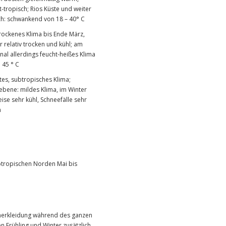
t-tropisch; Rios Küste und weiter
ch: schwankend von 18 – 40° C
rockenes Klima bis Ende März,
r relativ trocken und kühl; am
nal allerdings feucht-heißes Klima
 45 ° C
tes, subtropisches Klima;
bene: mildes Klima, im Winter
eise sehr kühl, Schneefälle sehr
n
btropischen Norden Mai bis
mmerkleidung während des ganzen
n Frühling und Winter zusätzlich