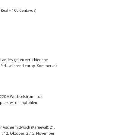
1 Real = 100 Centavos)
Landes gelten verschiedene
-6 Std. während europ. Sommerzeit
 220 V Wechselstrom – die
apters wird empfohlen
vor Aschermittwoch (Karneval); 21.
er; 12. Oktober; 2.,15. November;