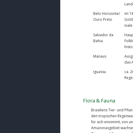
Land
Belo Horizonte/
im 18
Ouro Preto
Gold
nial
Salvador da
Haupt
Bahia
Folk
histo
Manaus
Ausg
das 
Iguassu
ca. 2
Rege
Flora & Fauna
Brasiliens Tier- und Pfla
den tropischen Regenwald
für sich einnimmt, von ung
Amazonasgebiet wachsen 