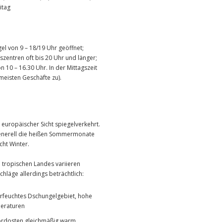
itag
el von 9 – 18/19 Uhr geöffnet;
zentren oft bis 20 Uhr und länger;
 10 – 16.30 Uhr. In der Mittagszeit
 meisten Geschäfte zu).
 europäischer Sicht spiegelverkehrt.
generell die heißen Sommermonate
cht Winter.
n tropischen Landes variieren
läge allerdings beträchtlich:
feuchtes Dschungelgebiet, hohe
eraturen
rdosten gleichmäßig warm,