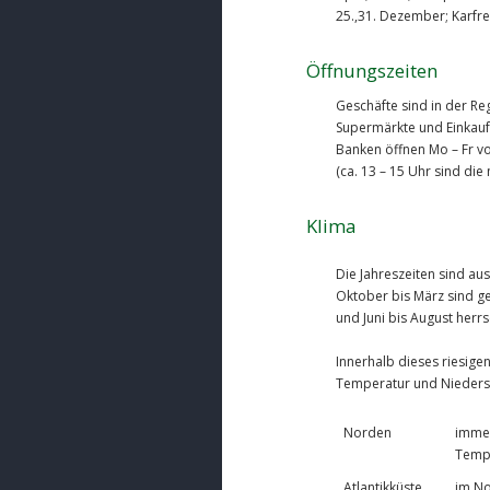
25.,31. Dezember; Karfre
Öffnungszeiten
Geschäfte sind in der Reg
Supermärkte und Einkaufs
Banken öffnen Mo – Fr von
(ca. 13 – 15 Uhr sind die
Klima
Die Jahreszeiten sind aus
Oktober bis März sind 
und Juni bis August herrs
Innerhalb dieses riesige
Temperatur und Niedersch
Norden
immer
Temp
Atlantikküste
im No