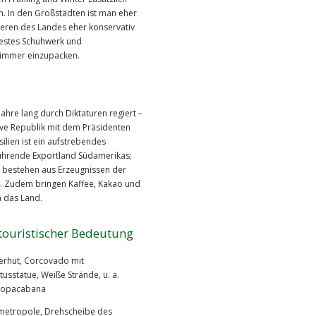
en. In den Großstädten ist man eher
nneren des Landes eher konservativ
festes Schuhwerk und
 immer einzupacken.
Jahre lang durch Diktaturen regiert –
tive Republik mit dem Präsidenten
ilien ist ein aufstrebendes
ührende Exportland Südamerikas;
e bestehen aus Erzeugnissen der
e. Zudem bringen Kaffee, Kakao und
 das Land.
touristischer Bedeutung
erhut, Corcovado mit
tusstatue, Weiße Strände, u. a.
Copacabana
metropole, Drehscheibe des