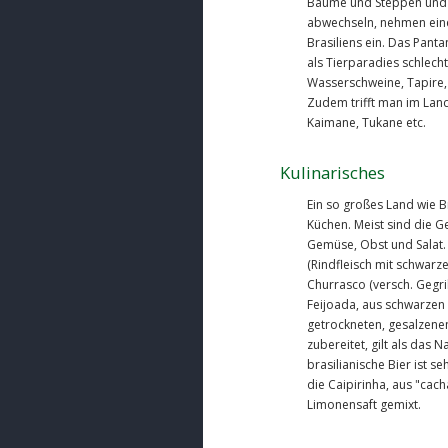
Bäume und Steppen und 
abwechseln, nehmen eine
Brasiliens ein. Das Panta
als Tierparadies schlecht
Wasserschweine, Tapire, 
Zudem trifft man im Land
Kaimane, Tukane etc.
Kulinarisches
Ein so großes Land wie Br
Küchen. Meist sind die Ge
Gemüse, Obst und Salat. 
(Rindfleisch mit schwarz
Churrasco (versch. Gegril
Feijoada, aus schwarze
getrockneten, gesalzene
zubereitet, gilt als das N
brasilianische Bier ist s
die Caipirinha, aus "ca
Limonensaft gemixt.