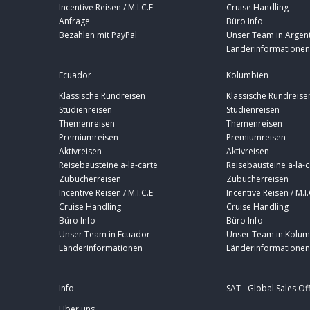
Incentive Reisen / M.I.C.E
Cruise Handling
Anfrage
Büro Info
Bezahlen mit PayPal
Unser Team in Argent
Länderinformationen
Ecuador
Kolumbien
Klassische Rundreisen
Klassische Rundreise
Studienreisen
Studienreisen
Themenreisen
Themenreisen
Premiumreisen
Premiumreisen
Aktivreisen
Aktivreisen
Reisebausteine a-la-carte
Reisebausteine a-la-c
Zubucherreisen
Zubucherreisen
Incentive Reisen / M.I.C.E
Incentive Reisen / M.I.
Cruise Handling
Cruise Handling
Büro Info
Büro Info
Unser Team in Ecuador
Unser Team in Kolum
Länderinformationen
Länderinformationen
Info
SAT - Global Sales Of
Über uns