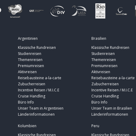
Argentinien
Brasilien
Klassische Rundreisen
Klassische Rundreisen
Studienreisen
Studienreisen
Themenreisen
Themenreisen
Premiumreisen
Premiumreisen
Aktivreisen
Aktivreisen
Reisebausteine a-la-carte
Reisebausteine a-la-carte
Zubucherreisen
Zubucherreisen
Incentive Reisen / M.I.C.E
Incentive Reisen / M.I.C.E
Cruise Handling
Cruise Handling
Büro Info
Büro Info
Unser Team in Argentinien
Unser Team in Brasilien
Länderinformationen
Länderinformationen
Kolumbien
Peru
Klassische Rundreisen
Klassische Rundreisen