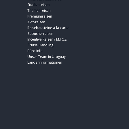
Studienreisen
Themenreisen
Premiumreisen
Aktivreisen
Reisebausteine a-la-carte
Zubucherreisen
Incentive Reisen / M.I.C.E
Cruise Handling
Büro Info
Unser Team in Uruguay
Länderinformationen