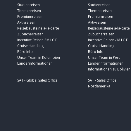
Studienreisen
Studienreisen
Themenreisen
Themenreisen
Premiumreisen
Premiumreisen
Aktivreisen
Aktivreisen
Reisebausteine a-la-carte
Reisebausteine a-la-carte
Zubucherreisen
Zubucherreisen
Incentive Reisen / M.I.C.E
Incentive Reisen / M.I.C.E
Cruise Handling
Cruise Handling
Büro Info
Büro Info
Unser Team in Kolumbien
Unser Team in Peru
Länderinformationen
Länderinformationen
Informationen zu Bolivien
SAT - Global Sales Office
SAT - Sales Office
Nordamerika