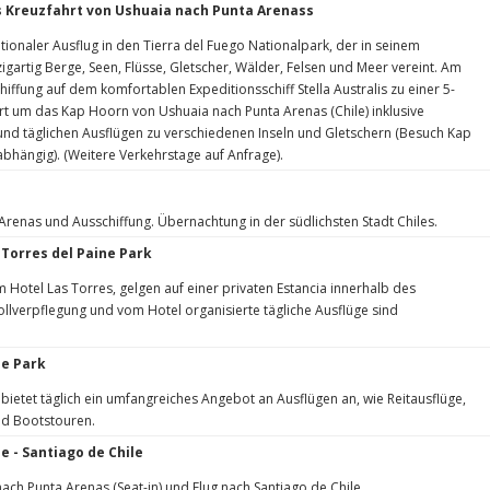
is Kreuzfahrt von Ushuaia nach Punta Arenass
ionaler Ausflug in den Tierra del Fuego Nationalpark, der in seinem
igartig Berge, Seen, Flüsse, Gletscher, Wälder, Felsen und Meer vereint. Am
iffung auf dem komfortablen Expeditionsschiff Stella Australis zu einer 5-
rt um das Kap Hoorn von Ushuaia nach Punta Arenas (Chile) inklusive
und täglichen Ausflügen zu verschiedenen Inseln und Gletschern (Besuch Kap
abhängig). (Weitere Verkehrstage auf Anfrage).
 Arenas und Ausschiffung. Übernachtung in der südlichsten Stadt Chiles.
 Torres del Paine Park
m Hotel Las Torres, gelgen auf einer privaten Estancia innerhalb des
ollverpflegung und vom Hotel organisierte tägliche Ausflüge sind
ne Park
 bietet täglich ein umfangreiches Angebot an Ausflügen an, wie Reitausflüge,
d Bootstouren.
e - Santiago de Chile
ach Punta Arenas (Seat-in) und Flug nach Santiago de Chile.