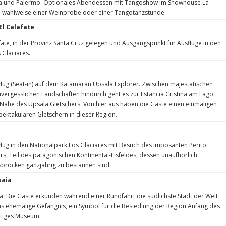
a und Palermo. Optionales Abendessen mit Tangoshow im Showhouse La
e wahlweise einer Weinprobe oder einer Tangotanzstunde.
El Calafate
afate, in der Provinz Santa Cruz gelegen und Ausgangspunkt für Ausflüge in den
 Glaciares.
lug (Seat-in) auf dem Katamaran Upsala Explorer. Zwischen majestätischen
vergesslichen Landschaften hindurch geht es zur Estancia Cristina am Lago
 Nähe des Upsala Gletschers. Von hier aus haben die Gäste einen einmaligen
ektakulären Gletschern in dieser Region.
lug in den Nationalpark Los Glaciares mit Besuch des imposanten Perito
s, Teil des patagonischen Kontinental-Eisfeldes, dessen unaufhörlich
sbrocken ganzjährig zu bestaunen sind.
uaia
a. Die Gäste erkunden während einer Rundfahrt die südlichste Stadt der Welt
 ehemalige Gefängnis, ein Symbol für die Besiedlung der Region Anfang des
utiges Museum.