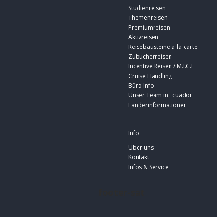
Studienreisen
Themenreisen
Premiumreisen
Aktivreisen
Reisebausteine a-la-carte
Zubucherreisen
Incentive Reisen / M.I.C.E
Cruise Handling
Büro Info
Unser Team in Ecuador
Länderinformationen
Info
Über uns
Kontakt
Infos & Service
footer-sat