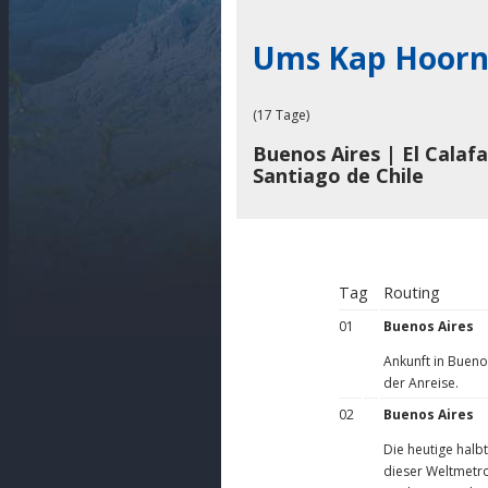
Ums Kap Hoorn 
(17 Tage)
Buenos Aires | El Calaf
Santiago de Chile
Tag
Routing
01
Buenos Aires
Ankunft in Bueno
der Anreise.
02
Buenos Aires
Die heutige halb
dieser Weltmetro