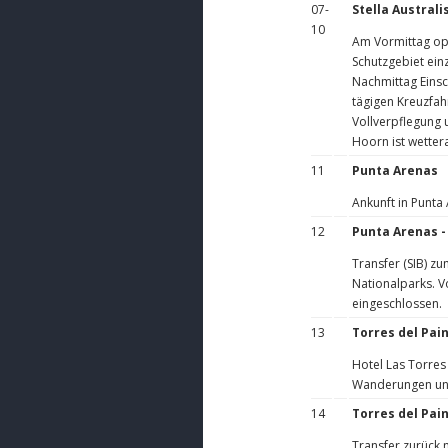
07-
Stella Austral
10
Am Vormittag opt
Schutzgebiet einz
Nachmittag Einsch
tägigen Kreuzfah
Vollverpflegung 
Hoorn ist wetter
11
Punta Arenas
Ankunft in Punta
12
Punta Arenas -
Transfer (SIB) zu
Nationalparks. V
eingeschlossen.
13
Torres del Pai
Hotel Las Torres
Wanderungen un
14
Torres del Pain
Transfer zurück n