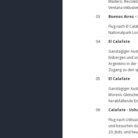
Madero, Recolet
Ventana inklusiv
03
Buenos Aires - 
Flug nach El Cal
Nationalpark Los
04
El Calafate
Ganztägiger Ausf
Eisbergen und un
Argentino in der
Zugang zu den sp
05
El Calafate
Ganztägiger Ausf
Moreno Gletscher
herabfallende Ei
06
Calafate - Ush
Flug nach Ushuai
und besuchen das
20. Jhds. und he