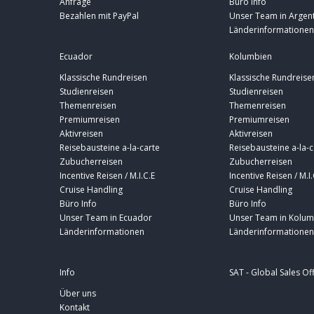
Anfrage
Büro Info
Bezahlen mit PayPal
Unser Team in Argent
Länderinformationen
Ecuador
Kolumbien
Klassische Rundreisen
Klassische Rundreise
Studienreisen
Studienreisen
Themenreisen
Themenreisen
Premiumreisen
Premiumreisen
Aktivreisen
Aktivreisen
Reisebausteine a-la-carte
Reisebausteine a-la-c
Zubucherreisen
Zubucherreisen
Incentive Reisen / M.I.C.E
Incentive Reisen / M.I.
Cruise Handling
Cruise Handling
Büro Info
Büro Info
Unser Team in Ecuador
Unser Team in Kolum
Länderinformationen
Länderinformationen
Info
SAT - Global Sales Of
Über uns
Kontakt