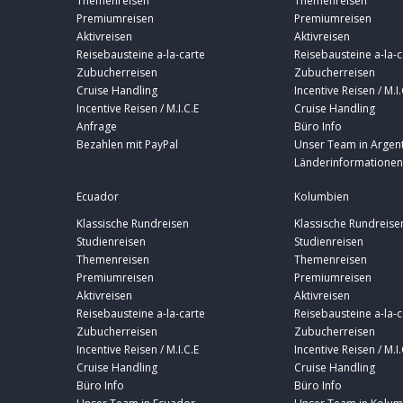
Themenreisen
Themenreisen
Premiumreisen
Premiumreisen
Aktivreisen
Aktivreisen
Reisebausteine a-la-carte
Reisebausteine a-la-c
Zubucherreisen
Zubucherreisen
Cruise Handling
Incentive Reisen / M.I.
Incentive Reisen / M.I.C.E
Cruise Handling
Anfrage
Büro Info
Bezahlen mit PayPal
Unser Team in Argent
Länderinformationen
Ecuador
Kolumbien
Klassische Rundreisen
Klassische Rundreise
Studienreisen
Studienreisen
Themenreisen
Themenreisen
Premiumreisen
Premiumreisen
Aktivreisen
Aktivreisen
Reisebausteine a-la-carte
Reisebausteine a-la-c
Zubucherreisen
Zubucherreisen
Incentive Reisen / M.I.C.E
Incentive Reisen / M.I.
Cruise Handling
Cruise Handling
Büro Info
Büro Info