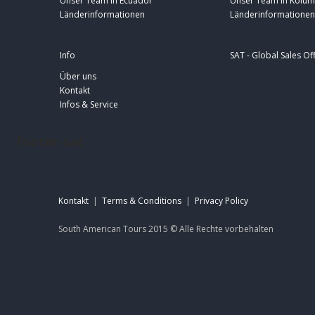
Unser Team in Ecuador
Unser Team in Kolum
Länderinformationen
Länderinformationen
Info
SAT - Global Sales Of
Über uns
Kontakt
Infos & Service
footer-sat
Kontakt
|
Terms & Conditions
|
Privacy Policy
South American Tours 2015 ©
Alle Rechte
vorbehalten